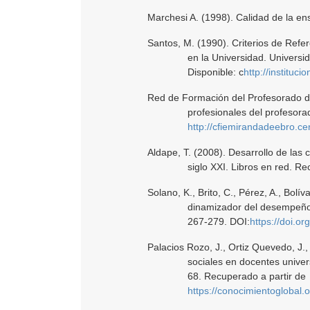
Marchesi A. (1998). Calidad de la e
Santos, M. (1990). Criterios de Refe
en la Universidad. Universi
Disponible: c
http://instituci
Red de Formación del Profesorado d
profesionales del profesora
http://cfiemirandadeebro.centros.edu
Aldape, T. (2008). Desarrollo de las
siglo XXI. Libros en red. R
Solano, K., Brito, C., Pérez, A., Bolí
dinamizador del desempeño l
267-279. DOI:
https://doi.o
Palacios Rozo, J., Ortiz Quevedo, J.
sociales en docentes univer
68. Recuperado a partir de
https://conocimientoglobal.o