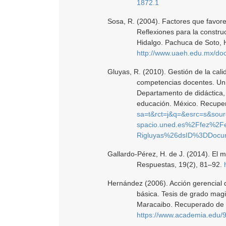
1872.1
Sosa, R. (2004). Factores que favorec
Reflexiones para la constr
Hidalgo. Pachuca de Soto, 
http://www.uaeh.edu.mx/docencia/Te
Gluyas, R. (2010). Gestión de la calid
competencias docentes. Uni
Departamento de didáctica, 
educación. México. Recup
sa=t&rct=j&q=&esrc=s&so
spacio.uned.es%2Ffez%2F
Rigluyas%26dsID%3DDocumento.pdf&ei=SrXr
Gallardo-Pérez, H. de J. (2014). El m
Respuestas, 19(2), 81–92.
Hernández (2006). Acción gerencial 
básica. Tesis de grado magi
Maracaibo. Recuperado de
https://www.academia.edu/9081659/UNIVERSID