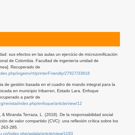
ad: sus efectos en las aulas un ejercicio de microzonificación
onal de Colombia. Facultad de ingeniería unidad de
línea]. Recuperado de
index.php/ingeinv/rt/printerFriendly/27927/33818
ia de gestión basada en el cuadro de mando integral para la
icada en municipio Iribarren, Estado Lara. Enfoque
Recuperado a partir de
org/revista/index.php/enfoque/article/view/12
., & Miranda Terraza, L. (2018). De la responsabilidad social
ión de valor compartido (CVC): una reflexión crítica sobre los
, 263-285.
du.co/index.php/aglala/article/view/1193