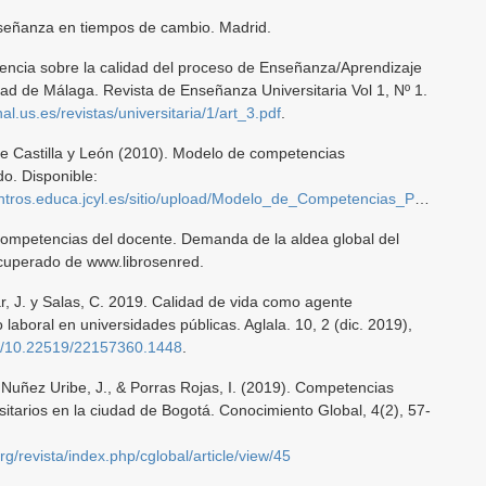
nseñanza en tiempos de cambio. Madrid.
rencia sobre la calidad del proceso de Enseñanza/Aprendizaje
dad de Málaga. Revista de Enseñanza Universitaria Vol 1, Nº 1.
onal.us.es/revistas/universitaria/1/art_3.pdf
.
e Castilla y León (2010). Modelo de competencias
do. Disponible:
ca.jcyl.es/sitio/upload/Modelo_de_Competencias_Profesionales_del_Profesorado.pdf
 competencias del docente. Demanda de la aldea global del
ecuperado de www.librosenred.
var, J. y Salas, C. 2019. Calidad de vida como agente
aboral en universidades públicas. Aglala. 10, 2 (dic. 2019),
rg/10.22519/22157360.1448
.
, Nuñez Uribe, J., & Porras Rojas, I. (2019). Competencias
sitarios en la ciudad de Bogotá. Conocimiento Global, 4(2), 57-
rg/revista/index.php/cglobal/article/view/45