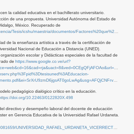
en la calidad educativa en el bachillerato universitario.
ucción de una propuesta. Universidad Autónoma del Estado de
Hidalgo, México. Recuperado de
sis/icshu/maestria/documentos/Factores%20que%20favorecen%20la%20calidad.pdf
ad de la enseñanza artística a través de la certificación de
versidad Nacional de Educación a Distancia (UNED).
organización escolar y Didácticas especiales de la facultad de
erado de
https://www.google.co.ve/url?
urce=web&cd=16&cad=rja&uact=8&ved=0CEgQFjAFOAo&url=http%3A
eserv.php%3Fpid%3Dtesisuned%3AEducacion-
U9zmD6jgsAT0goLwAg&usg=AFQjCNFrv8fUJHDlIVBkNb1drEo9__Gk0g&sig2=fNfzIUXMoQCk8o4rZz0LSA
odelo pedagógico dialógico crítico en la educación.
https://doi.org/10.22463/0122820X.498
del directivo y desempeño laboral del docente de educación
ster en Gerencia Educativa de la Universidad Rafael Urdaneta.
AD_RAFAEL_URDANETA_VICERRECTORADO_ACAD%C3%89MICO_DECANATO_DE_POSTGRADO_E_INVESTIGACI%C3%93N