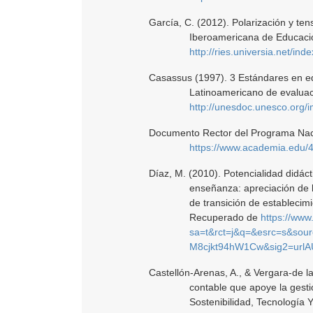
García, C. (2012). Polarización y te
Iberoamericana de Educació
http://ries.universia.net/ind
Casassus (1997). 3 Estándares en e
Latinoamericano de evaluac
http://unesdoc.unesco.org
Documento Rector del Programa Nac
https://www.academia.edu/42
Díaz, M. (2010). Potencialidad didác
enseñanza: apreciación de 
de transición de estableci
Recuperado de
https://www
sa=t&rct=j&q=&esrc=s&s
M8cjkt94hW1Cw&sig2=url
Castellón-Arenas, A., & Vergara-de l
contable que apoye la gesti
Sostenibilidad, Tecnología