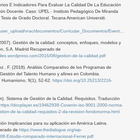
terios E Indicadores Para Evaluar La Calidad De La Educación
ión Docente. Caso: UPEL - Instituto Pedagógico De Miranda
Tesis de Grado Doctoral. Tecana American Universiti.
vrac/documentos/Curricular_Documentos/Evento/Ponencias_6/velasquez_de_zapata_carmen.pdf
2007). Gestión de la calidad: conceptos, enfoques, modelos y
on, S.A. Madrid Recuperado de
files.wordpress.com/2015/08/gestion-de-la-calidad.pdf
z , F. (2018). Análisis Comparativo de los Programas de
Gestión del Talento Humano y afines en Colombia.
 Y Humanismo, 9(1), 52-62.
https://doi.org/10.25213/2216-
). Sistema de Gestión de la Calidad. Requisitos. Traducción
https://docplayer.es/19462939-Covenin-iso-9001-2000-norma-
tion-de-la-calidad-requisitos-2-da-revision-fondonorma.html
ón Implicancias para su aplicación en América Latina.
perado de
https://www.thedialogue.org/wp-
08-Estudio-comparado-internacional-Ferrer.pdf