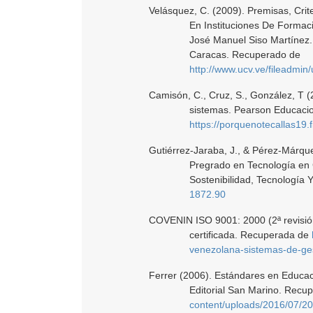
Velásquez, C. (2009). Premisas, Cri
En Instituciones De Formac
José Manuel Siso Martínez. 
Caracas. Recuperado de
http://www.ucv.ve/fileadmin/user_upload/
Camisón, C., Cruz, S., González, T (
sistemas. Pearson Educaci
https://porquenotecallas19.
Gutiérrez-Jaraba, J., & Pérez-Márque
Pregrado en Tecnología en 
Sostenibilidad, Tecnología
1872.90
COVENIN ISO 9001: 2000 (2ª revisión
certificada. Recuperada de
venezolana-sistemas-de-ges
Ferrer (2006). Estándares en Educaci
Editorial San Marino. Recu
content/uploads/2016/07/20