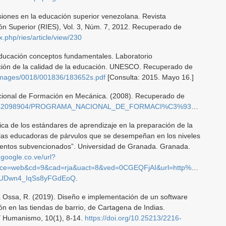
nsiones en la educación superior venezolana. Revista
n Superior (RIES), Vol. 3, Núm. 7, 2012. Recuperado de
ex.php/ries/article/view/230
ducación conceptos fundamentales. Laboratorio
ión de la calidad de la educación. UNESCO. Recuperado de
/images/0018/001836/183652s.pdf
[Consulta: 2015. Mayo 16.]
ional de Formación en Mecánica. (2008). Recuperado de
098904/PROGRAMA_NACIONAL_DE_FORMACI%C3%93N_EN_MEC%C3%81NICA
tica de los estándares de aprendizaje en la preparación de la
las educadoras de párvulos que se desempeñan en los niveles
mientos subvencionados”. Universidad de Granada. Granada.
.google.co.ve/url?
ource=web&cd=9&cad=rja&uact=8&ved=0CGEQFjAI&url=http%3A%2F
AUDwn4_IqSs8yFGdEoQ
.
a Ossa, R. (2019). Diseño e implementación de un software
ón en las tiendas de barrio, de Cartagena de Indias.
 Y Humanismo, 10(1), 8-14.
https://doi.org/10.25213/2216-