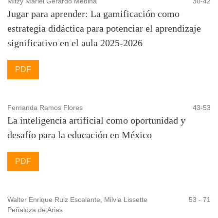
Mitzy Mariel Gerardo Medina
30-42
Jugar para aprender: La gamificación como
En este sentido,
Sinergia
es más que un tema: es una
estrategia didáctica para potenciar el aprendizaje
invitación a repensar nuestras prácticas, a fortalecer la
significativo en el aula 2025-2026
colaboración y a reconocer que los mayores avances
surgen cuando trabajamos juntos con propósito y
PDF
dirección.
Dr. Jesus Armando Colmenares J.
Fernanda Ramos Flores
43-53
La inteligencia artificial como oportunidad y
desafío para la educación en México
PDF
Walter Enrique Ruiz Escalante, Milvia Lissette
53 - 71
Peñaloza de Arias