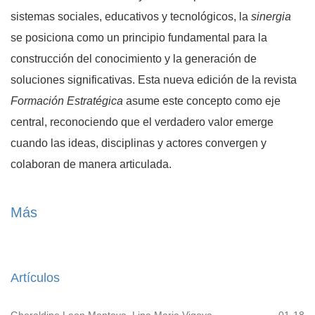
sistemas sociales, educativos y tecnológicos, la
sinergia
se posiciona como un principio fundamental para la
construcción del conocimiento y la generación de
soluciones significativas. Esta nueva edición de la revista
Formación Estratégica
asume este concepto como eje
central, reconociendo que el verdadero valor emerge
cuando las ideas, disciplinas y actores convergen y
colaboran de manera articulada.
La edición anterior,
Conexión
, nos permitió reflexionar
Más
sobre la importancia de los vínculos en los procesos
educativos y sociales. Hoy, con
Sinergia
, avanzamos
hacia una comprensión más profunda: no basta con estar
Artículos
conectados, es necesario interactuar de manera
consciente, complementaria y estratégica para potenciar
Gheraldine Leon Montoya, Lina Maria Vigoya
01-18